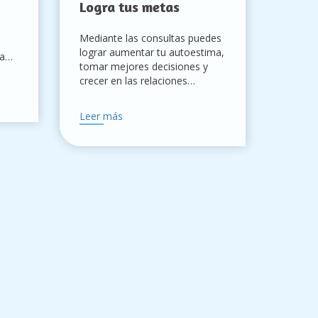
Logra tus metas
Mediante las consultas puedes
lograr aumentar tu autoestima,
la
tomar mejores decisiones y
crecer en las relaciones
personales, laborales y
cualquier otro ámbito de la
Leer más
vida.