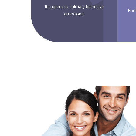
1
Recupera tu calma y bienestar
Fort
emocional