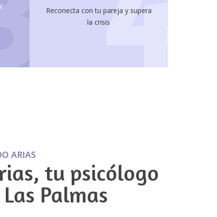
3
4
y
Reconecta con tu pareja y supera
la crisis
O ARIAS
ias, tu psicólogo
 Las Palmas