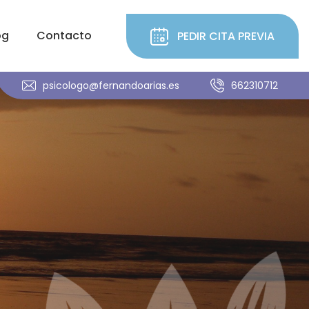
og
Contacto
PEDIR CITA PREVIA
psicologo@fernandoarias.es
662310712