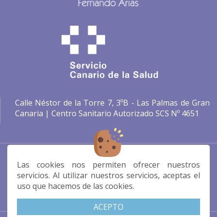
Calle Néstor de la Torre 7, 3ºB - Las Palmas de Gran
Canaria | Centro Sanitario Autorizado SCS Nº 4651
psicologo@fernandoarias.es
662310712
Las cookies nos permiten ofrecer nuestros
servicios. Al utilizar nuestros servicios, aceptas el
C/ Néstor de la Torre 7, 3ºB, 35006,
uso que hacemos de las cookies.
Las Palmas
ACEPTO